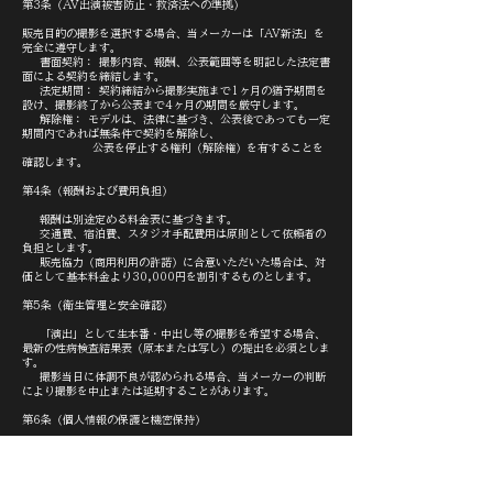
第3条（AV出演被害防止・救済法への準拠）
販売目的の撮影を選択する場合、当メーカーは「AV新法」を
完全に遵守します。
書面契約： 撮影内容、報酬、公表範囲等を明記した法定書
面による契約を締結します。
法定期間： 契約締結から撮影実施まで1ヶ月の猶予期間を
設け、撮影終了から公表まで4ヶ月の期間を厳守します。
解除権： モデルは、法律に基づき、公表後であっても一定
期間内であれば無条件で契約を解除し、
公表を停止する権利（解除権）を有することを
確認します。
第4条（報酬および費用負担）
報酬は別途定める料金表に基づきます。
交通費、宿泊費、スタジオ手配費用は原則として依頼者の
負担とします。
販売協力（商用利用の許諾）に合意いただいた場合は、対
価として基本料金より30,000円を割引するものとします。
第5条（衛生管理と安全確認）
「演出」として生本番・中出し等の撮影を希望する場合、
最新の性病検査結果表（原本または写し）の提出を必須としま
す。
撮影当日に体調不良が認められる場合、当メーカーの判断
により撮影を中止または延期することがあります。
第6条（個人情報の保護と機密保持）
提供された個人情報は、選考、契約、および法的に必要な
確認作業のみに使用し、厳重に管理します。
モデルは、選考過程で知り得た当メーカーの機密情報（企
画内容、未発表情報等）を第三者に漏洩してはならないものと