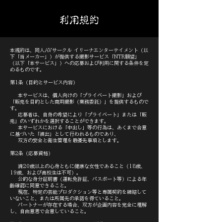
利用規約
本規約は、同人AVサークル イリーナエンターテイメント（以
下「当メーカー」）が提供する撮影サービス「NTR願望」
（以下「本サービス」）への応募および利用に関する条件を定
めるものです。
第1条（目的とサービス内容）
本サービスは、個人向けの「プライベート撮影」および
「販売を目的とした商用撮影（業務委託）」を提供するもので
す。
応募者は、自身の希望により「プライベート」または「販
売」のいずれかを選択することができます。
本サービスにおける「中出し」等の行為は、あくまで合意
に基づいた「演出」として行われるものであり、
双方の安全と衛生管理を最優先事項とします。
第2条（応募資格）
満20歳以上の心身ともに健康な女性であること（18歳、
19歳、および高校生は不可）。
公的な身分証明書（運転免許証、パスポート等）による年
齢確認に同意できること。
現在、特定の芸能プロダクション等と専属契約を締結して
いないこと、または所属先の承諾を得ていること。
パートナーが存在する場合、双方が企画内容を完全に理解
し、自由意思で合意していること。